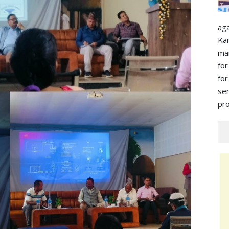
ag
Ka
ma
for
for
s
pro