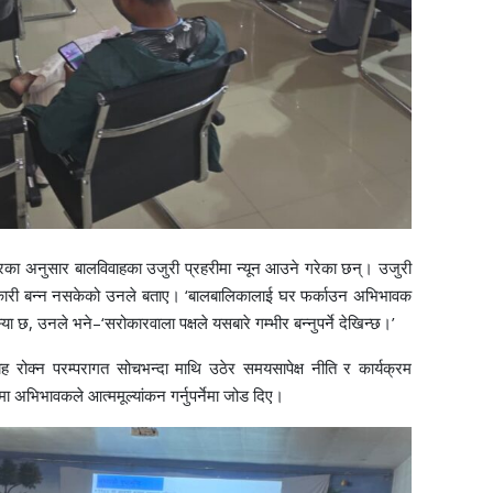
रका अनुसार बालविवाहका उजुरी प्रहरीमा न्यून आउने गरेका छन्। उजुरी
वकारी बन्न नसकेको उनले बताए। ‘बालबालिकालाई घर फर्काउन अभिभावक
्या छ, उनले भने–‘सरोकारवाला पक्षले यसबारे गम्भीर बन्नुपर्ने देखिन्छ।’
ाह रोक्न परम्परागत सोचभन्दा माथि उठेर समयसापेक्ष नीति र कार्यक्रम
 अभिभावकले आत्ममूल्यांकन गर्नुपर्नेमा जोड दिए।