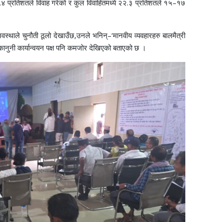
्रतिशतले विवाह गरेको र कुल विवाहितमध्ये २२.३ प्रतिशतले १५–१७
अवस्थाले चुनौती ठूलो देखाउँछ,उनले भनिन्–‘मानवीय व्यवहारहरु बालमैत्री
 कानुनी कार्यान्वयन पक्ष पनि कमजोर देखिएको बताएको छ ।