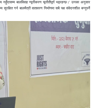
न्त्य नहुँदासम्म बालविवाह न्यूनीकरण चूनौतीपूर्ण भइरहन्छ।’ उनका अनुसार
रक्षित गर्न बालमैत्री वातावरण निर्माणमा सबै पक्ष संवेदनशील बन्नुपर्ने