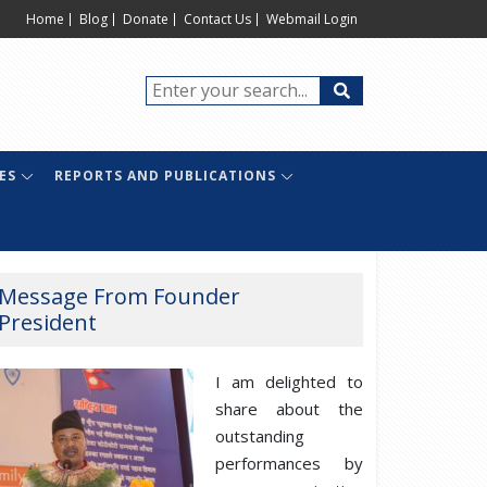
Home
Blog
Donate
Contact Us
Webmail Login
ES
REPORTS AND PUBLICATIONS
Message From Founder
President
I am delighted to
share about the
outstanding
performances by