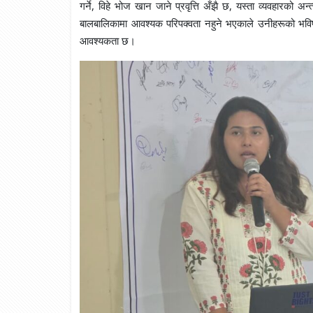
गर्ने, विहे भोज खान जाने प्रवृत्ति अँझै छ, यस्ता व्यवहारको अ
बालबालिकामा आवश्यक परिपक्वता नहुने भएकाले उनीहरूको भविष्य सु
आवश्यकता छ।