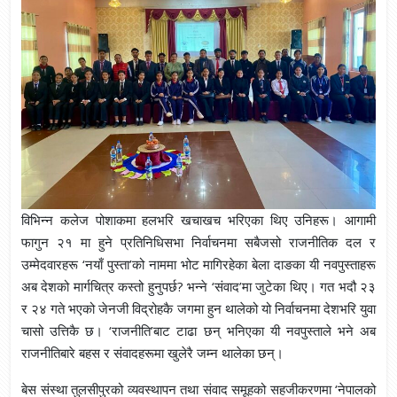
विभिन्न कलेज पोशाकमा हलभरि खचाखच भरिएका थिए उनिहरू। आगामी
फागुन २१ मा हुने प्रतिनिधिसभा निर्वाचनमा सबैजसो राजनीतिक दल र
उम्मेदवारहरू ‘नयाँ पुस्ता’को नाममा भोट मागिरहेका बेला दाङका यी नवपुस्ताहरू
अब देशको मार्गचित्र कस्तो हुनुपर्छ? भन्ने ‘संवाद’मा जुटेका थिए। गत भदौ २३
र २४ गते भएको जेनजी विद्रोहकै जगमा हुन थालेको यो निर्वाचनमा देशभरि युवा
चासो उत्तिकै छ। ‘राजनीति’बाट टाढा छन् भनिएका यी नवपुस्ताले भने अब
राजनीतिबारे बहस र संवादहरूमा खुलेरै जम्न थालेका छन्।
बेस संस्था तुलसीपुरको व्यवस्थापन तथा संवाद समूहको सहजीकरणमा ‘नेपालको