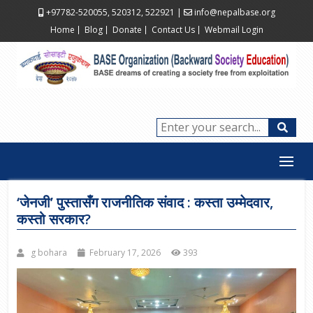
+97782-520055, 520312, 522921
|
info@nepalbase.org
Home
Blog
Donate
Contact Us
Webmail Login
‘जेनजी’ पुस्तासँग राजनीतिक संवाद : कस्ता उम्मेदवार,
कस्तो सरकार?
g bohara
February 17, 2026
393