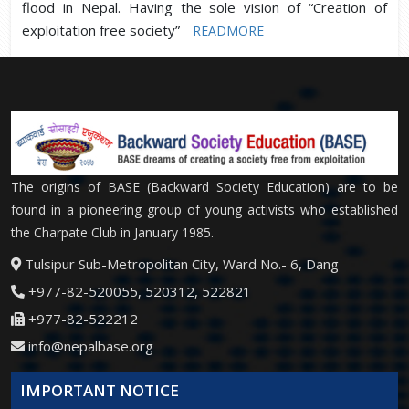
flood in Nepal. Having the sole vision of “Creation of
exploitation free society”
READMORE
The origins of BASE (Backward Society Education) are to be
found in a pioneering group of young activists who established
the Charpate Club in January 1985.
Tulsipur Sub-Metropolitan City, Ward No.- 6, Dang
+977-82-520055, 520312, 522821
+977-82-522212
info@nepalbase.org
IMPORTANT NOTICE