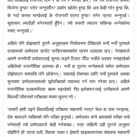
यति लाखलाई रोजगारी दिने रे यो गर्ने रे भनेका छन्। तर त्यो रोजगारी कसरी
सिर्जना हुन्छ? भनेर भन्नुपर्दैन? उद्योग खोलेर हुन्छ कि अरु केही गरेर हुन्छ कि,
के गर्दा कस्ता मान्छेलाई के रोजगारी प्राप्त हुन्छ? भनेर प्रस्ट भन्नुपर्छ।
सुशासन ल्याउँछौं भनेरमात्रै हुँदैन। त्यो कसरी ल्याउन सकिन्छ भन्नेबारेमा
स्पष्ट भन्नुपर्छ।’
अहिले पनि दोहार्‍याएरै पुरानै अनुहारहरू निर्वाचनमा देखिएको भन्दै नयाँ पुस्ताले
दलहरूको उम्मेदवार छनोट प्रक्रियामासमेत प्रश्न उठाएका छन्। नेताहरूले
आफ्नै मनमौजी उम्देवारलाई चुनाव लड्ने टिकट दिँदा नयाँले अवसर नपाइरहेको
अहिलेको राजनीतिक अवस्था हो। नयाँ वा पुराना भन्नेहरूले समेत उम्मेदवार
दोहोर्‍याउन यसपालि पनि छोडेनन्। यसलाई रोक्नका लागि नयाँ पुस्ताले अबका
चुनावमा उम्मेदवारहरूको पूर्वपरीक्षाको व्यवस्था गर्न माग गरेका छन्। अहिले
राजनीतिक दलहरूभित्र बहस भइरहेको ‘प्रि-इलेक्सन’लाई उनीहरूले आफ्नै
विद्यार्थी जीवनको परीक्षाका रुपमा तुलना गरे।
‘जसरी हामी पढ्ने विद्यार्थीलाई परीक्षामा सहभागी गराएर फेल वा पास गराइन्छ,
देश चलाउने व्यक्तिको पनि परीक्षा हुनुपर्छ। उम्मेदवार बन्ने क्षमताको परीक्षा भयो
भनेमात्रै त्यो उम्मेदवारले केही गर्नसक्छ। नत्र जहिल्यै उही पुरानो अनुहार
दोहोरिने हो’ पारस वली, तिलक रावत र ईश्वरी खड्कालगायत संवादमा सहभागी