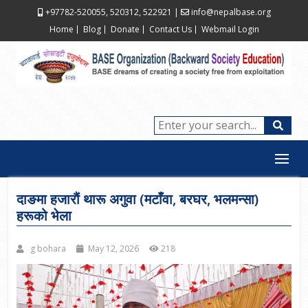
+97782-520055, 520312, 522921
|
info@nepalbase.org
Home
Blog
Donate
Contact Us
Webmail Login
दाङमा हजाराैं थारू अगुवा (मटाँवा, बरघर, भलमन्सा)
हरूको भेला
g bohara
May 12, 2026
218