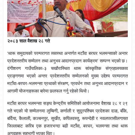
२०८३ साल वैशाख २८ गते
‘थारू समुदायको परम्परागत व्यवस्था अन्तर्गत मटाँवा बरघर भलमन्साको अन्तर
प्रदेशस्तरीय सम्मेलन तथा अनुभव आदानप्रदान कार्यक्रम’ सम्पन्न भएको छ।
दंगीशरण गाउँपालिका-३ चखौरास्थित थारू सांस्कृतिक संग्रहालयकाव
प्राङ्गणमा भएको अन्तर प्रदेशस्तरीय सम्मेलनको मुख्य उद्देश्य परम्परागत
मटाँवा-बरघर-भलमन्सा प्रथाको संरक्षण, प्रवर्धन तथा अनुभव आदानप्रदान र
आगामी योजनाहरूका बारेमा छलफल गर्नु रहेको थियो।
मटाँवा बरघर भलमन्सा सङ्घ केन्द्रीय समितिको आयोजनामा वैशाख २८ र २९
गते भएको यो सम्मेलनमा लुम्बिनी, कर्णाली र सुदूरपश्चिम प्रदेशका दाङ, बाँके,
बर्दिया, कैलाली, कञ्चनपुर, सुर्खेत, कपिलवस्तु, रूपन्देही र नवलपरासीलगायत
जिल्लाबाट करिब एक हजारभन्दा बढी मटाँवा, बरघर, भलमन्सा तथा थारू
अगुवाहरू सहभागी भएका थिए।