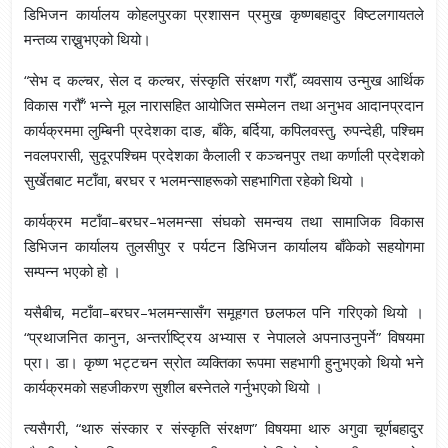
डिभिजन कार्यालय कोहलपुरका प्रशासन प्रमुख कृष्णबहादुर विष्टलगायतले
मन्तव्य राख्नुभएको थियो।
“सेभ द कल्चर, सेल द कल्चर, संस्कृति संरक्षण गरौँ, व्यवसाय उन्मुख आर्थिक
विकास गरौँ” भन्ने मूल नारासहित आयोजित सम्मेलन तथा अनुभव आदानप्रदान
कार्यक्रममा लुम्बिनी प्रदेशका दाङ, बाँके, बर्दिया, कपिलवस्तु, रुपन्देही, पश्चिम
नवलपरासी, सुदूरपश्चिम प्रदेशका कैलाली र कञ्चनपुर तथा कर्णाली प्रदेशको
सुर्खेतबाट मटाँवा, बरघर र भलमन्साहरूको सहभागिता रहेको थियो ।
कार्यक्रम मटाँवा–बरघर–भलमन्सा संघको समन्वय तथा सामाजिक विकास
डिभिजन कार्यालय तुलसीपुर र पर्यटन डिभिजन कार्यालय बाँकेको सहयोगमा
सम्पन्न भएको हो ।
यसैबीच, मटाँवा–बरघर–भलमन्सासँग समूहगत छलफल पनि गरिएको थियो ।
“प्रथाजनित कानुन, अन्तर्राष्ट्रिय अभ्यास र नेपालले अपनाउनुपर्ने” विषयमा
प्रा। डा। कृष्ण भट्टचन स्रोत व्यक्तिका रूपमा सहभागी हुनुभएको थियो भने
कार्यक्रमको सहजीकरण सुशील बस्नेतले गर्नुभएको थियो ।
त्यसैगरी, “थारु संस्कार र संस्कृति संरक्षण” विषयमा थारु अगुवा चूर्णबहादुर