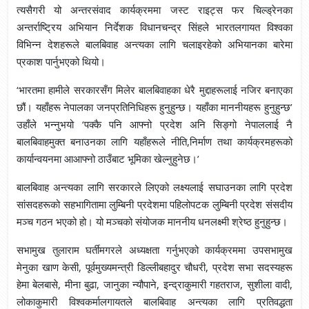
त्यसैगरी यो अन्तरसंवाद कार्यक्रममा जस्ट राइट्स फर चिल्ड्रेनका
अन्तर्राष्ट्रिय अभियान निर्देशक विधानचन्द्र सिंहले भारतलगायत विश्वका
विभिन्न देशहरूले बालबिवाह अन्त्यका लागि चलाइरहेको अभियानका बारेमा
प्रकाश पार्नुभएको थियो।
‘भारतमा हामीले सरकारसँग मिलेर बालबिवाहका धेरै मुद्दाहरूलाई नजिर बनाएका
छौं। यहाँहरू नेपालका जनप्रतिनिधिहरू हुनुहुन्छ। यहाँका माननीयहरू हुनुहुन्छ’
उहाँले भन्नुभयो ‘पक्कै पनि आफ्नो प्रदेश अनि सिङ्गो नेपाललाई नै
बालबिवाहमुक्त बनाउनका लागि यहाँहरूले नीति,निर्माण तथा कार्यक्रमहरूको
कार्यान्वयनमा आआफ्नो ठाउँबाट भूमिका खेल्नुहुनेछ।’
बालबिवाह अन्त्यका लागि सरकारले लिएको लक्ष्यलाई सघाउनका लागि प्रदेश
सांसदहरूको सहभागितामा लुम्बिनी प्रदेशमा पहिलोपटक लुम्बिनी प्रदेश संसदीय
मञ्च गठन भएको हो। यो मञ्चको संयोजक माननीय धनलक्ष्मी श्रेष्ठ हुनुहुन्छ।
सभामुख तुलाराम घर्तीमगरले अध्यक्षता गर्नुभएको कार्यक्रममा उपसभामुख
मेनुका खाण केसी, पूर्वमुख्यमन्त्री डिल्लीबहादुर चौधरी, प्रदेश सभा सदस्यहरू
हेमा बेलबासे, मीना बुढा, जानुका न्यौपाने, इन्द्राकुमारी गहतराज, सुशीला वादी,
लोकाकुमारी विश्वकर्मालगायतले बालबिवाह अन्त्यका लागि प्रतिवद्धता