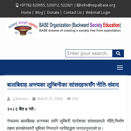
+97782-520055, 520312, 522921
|
info@nepalbase.org
Home
Blog
Donate
Contact Us
Webmail Login
बालबिवाह अन्त्यका लुम्बिनीका सांसदहरूसँग नीति-संवाद
g bohara
March 21, 2026
239
२०८२ चैत ७ गते
।
नेपालमा बालबिवाह अन्त्यका लागि लुम्बिनी प्रदेशका सांसदहरूले नीति,निर्माण
तहमा हस्तक्षेपकारी भूमिका निभाउने प्रतिवद्धता जनाउनुभएको छ।