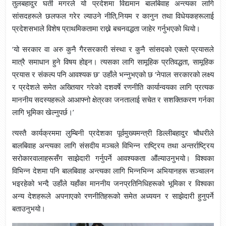
तुलबहादुर घर्ती मगरले यो प्रदेशमा विद्यमान बालबिवाह अन्त्यका लागि
सांसदहरूले छलफल गरेर ल्याउने नीति,नियम र कानुन तथा विधेयकहरूलाई
प्रदेशसभाले विशेष प्राथमिकतामा राख्ने बचनवद्धता जाहेर गर्नुभएको थियो।
‘यो सरकार वा अरु कुनै गैरसरकारी संस्था र कुनै सांसदको एक्लो प्रयासले
मात्रै समाधान हुने विषय होइन। त्यसका लागि सामूहिक प्रतिवद्धता, सामूहिक
प्रयास र संकल्प पनि आवश्यक छ’ उहाँले भन्नुभएको छ ‘नेपाल सरकारको लक्ष्य
र प्रदेशले समेत अख्तियार गरेको दशवर्षे रणनीति कार्यान्वयका लागि प्रत्यक
माननीय सदस्यहरूले आआफ्नो क्षेत्रका जनतालाई सचेत र सशक्तिकरण गर्नका
लागि भूमिका खेल्नुपर्छ।’
त्यस्तै कार्यक्रममा लुम्बिनी प्रदेशका पूर्वमुख्यमन्त्री डिल्लीबहादुर चौधरीले
बालबिवाह अन्त्यका लागि संसदीय मञ्चले विभिन्न राष्ट्रिय तथा अन्तर्राष्ट्रिय
सरोकारवालाहरूसँग साझेदारी गर्नुपर्ने आवश्यकता औंल्याउनुभयो। विश्वका
विभिन्न देशमा पनि बालबिवाह अन्त्यका लागि भिन्नभिन्न अभियानहरू सञ्चालन
भइरहेको भन्दै उहाँले यहाँका माननीय जनप्रतिनिधिहरूको भूमिका र विश्वका
अन्य देशहरूले अपनाएको रणनीतिहरूको समेत अध्ययन र साझेदारी हुनुपर्ने
बताउनुभयो।