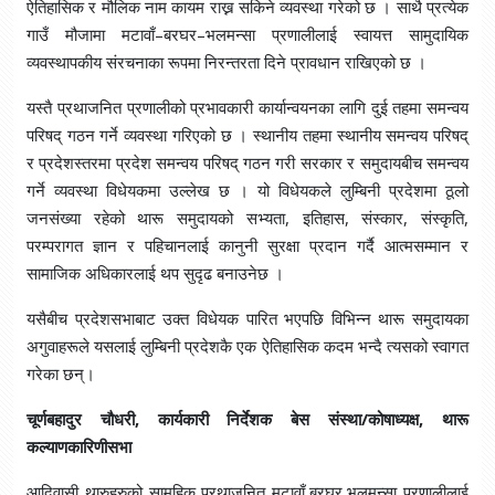
ऐतिहासिक र मौलिक नाम कायम राख्न सकिने व्यवस्था गरेको छ । साथै प्रत्येक
गाउँ मौजामा मटावाँ–बरघर–भलमन्सा प्रणालीलाई स्वायत्त सामुदायिक
व्यवस्थापकीय संरचनाका रूपमा निरन्तरता दिने प्रावधान राखिएको छ ।
यस्तै प्रथाजनित प्रणालीको प्रभावकारी कार्यान्वयनका लागि दुई तहमा समन्वय
परिषद् गठन गर्ने व्यवस्था गरिएको छ । स्थानीय तहमा स्थानीय समन्वय परिषद्
र प्रदेशस्तरमा प्रदेश समन्वय परिषद् गठन गरी सरकार र समुदायबीच समन्वय
गर्ने व्यवस्था विधेयकमा उल्लेख छ । यो विधेयकले लुम्बिनी प्रदेशमा ठूलो
जनसंख्या रहेको थारू समुदायको सभ्यता, इतिहास, संस्कार, संस्कृति,
परम्परागत ज्ञान र पहिचानलाई कानुनी सुरक्षा प्रदान गर्दै आत्मसम्मान र
सामाजिक अधिकारलाई थप सुदृढ बनाउनेछ ।
यसैबीच प्रदेशसभाबाट उक्त विधेयक पारित भएपछि विभिन्न थारू समुदायका
अगुवाहरूले यसलाई लुम्बिनी प्रदेशकै एक ऐतिहासिक कदम भन्दै त्यसको स्वागत
गरेका छन्।
चूर्णबहादुर चौधरी, कार्यकारी निर्देशक बेस संस्था/कोषाध्यक्ष, थारू
कल्याणकारिणीसभा
आदिवासी थारुहरुको सामुहिक प्रथाजनित मटावाँ,बरघर,भलमन्सा प्रणालीलाई