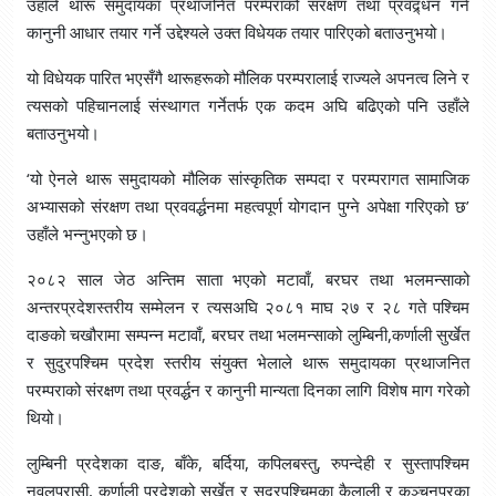
उहाँले थारू समुदायका प्रथाजनित परम्पराको संरक्षण तथा प्रवद्र्धन गर्न
कानुनी आधार तयार गर्ने उद्देश्यले उक्त विधेयक तयार पारिएको बताउनुभयो।
यो विधेयक पारित भएसँगै थारूहरूको मौलिक परम्परालाई राज्यले अपनत्व लिने र
त्यसको पहिचानलाई संस्थागत गर्नेतर्फ एक कदम अघि बढिएको पनि उहाँले
बताउनुभयो।
‘यो ऐनले थारू समुदायको मौलिक सांस्कृतिक सम्पदा र परम्परागत सामाजिक
अभ्यासको संरक्षण तथा प्रववर्द्धनमा महत्वपूर्ण योगदान पुग्ने अपेक्षा गरिएको छ’
उहाँले भन्नुभएको छ।
२०८२ साल जेठ अन्तिम साता भएको मटावाँ, बरघर तथा भलमन्साको
अन्तरप्रदेशस्तरीय सम्मेलन र त्यसअघि २०८१ माघ २७ र २८ गते पश्चिम
दाङको चखौरामा सम्पन्न मटावाँ, बरघर तथा भलमन्साको लुम्बिनी,कर्णाली सुर्खेत
र सुदुरपश्चिम प्रदेश स्तरीय संयुक्त भेलाले थारू समुदायका प्रथाजनित
परम्पराको संरक्षण तथा प्रवर्द्धन र कानुनी मान्यता दिनका लागि विशेष माग गरेको
थियो।
लुम्बिनी प्रदेशका दाङ, बाँके, बर्दिया, कपिलबस्तु, रुपन्देही र सुस्तापश्चिम
नवलपरासी, कर्णाली प्रदेशको सुर्खेत र सुदुरपश्चिमका कैलाली र कञ्चनपुरका