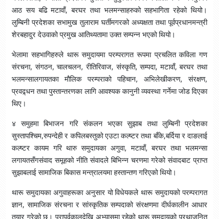
आठ सय बढि मटावाँ, बरघर तथा भलमन्साहरुको सहभागिता रहेको थियो।
लुम्बिनी प्रदेशका सभामुख तुलाराम घर्तीमगरको अध्यक्षता तथा पूर्वप्रधानमन्त्री
शेरबहादुर देउवाको प्रमुख आतिथ्यतामा उक्त सम्पन्न भएको थियो।
भेलामा सहभागिहरुले थारू समुदायमा परम्परागत रूपमा प्रचलित कविला गण
संरचना, संगठन, चालचलन, रीतिरिवाज, संस्कृति, सम्पदा, मटावाँ, बरघर तथा
भलमन्सालगायतका मौलिक परम्पराको पहिचान, अभिलेखीकरण, संरक्षण,
प्रवद्र्धन तथा पुस्तान्तरणका लागि आवश्यक कानुनी व्यवस्था गर्नेमा जोड दिएका
थिए।
४ समुहमा बिभाजन गरि संकलन भएका सुझाब तथा लुम्बिनी प्रदेशका
सुस्तापश्चिम,रुपन्देही र कपिलबस्तुको एउटा कल्ष्टर तथा बाँके,बर्दिया र दाङलाई
कल्ष्टर कायम गरि थारु समुदायका अगुवा, मटावाँ, बरघर तथा भलमन्सा
लगायतसँगसंवाद समूहको नीति संवादले बिभिन्न चरणमा गरेको संवादबाट प्राप्त
सुझाबलाई सामाजिक बिकास मन्त्रालयमा हस्तान्तण गरिएको थियो।
थारू समुदायका अगुवाहरूका अनुसार यो विधेयकले थारू समुदायको परम्परागत
ज्ञान, सामाजिक संरचना र सांस्कृतिक सम्पदाको संरक्षणमा दीर्घकालीन आधार
तयार गरेको छ। परापूर्वकालदेखि अभ्यासमा रहेको थारू समुदायको प्रथाजनित