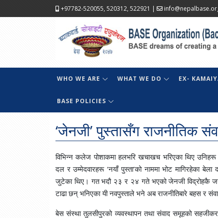
+97782-520055, 520312, 522921
|
info@nepalbase.or
WHO WE ARE
WHAT WE DO
EX- KAMAIY
BASE POLICIES
‘जेनजी’ पुस्तासँग राजनीतिक सं
विभिन्न कलेज पोशाकमा हलभरि खचाखच भरिएका थिए उनिहरू। आ
दल र उम्मेदवारहरू ‘नयाँ पुस्ता’को नाममा भोट मागिरहेका बेला द
जुटेका थिए। गत भदौ २३ र २४ गते भएको जेनजी विद्रोहकै जगमा
टाढा छन् भनिएका यी नवपुस्ताले भने अब राजनीतिबारे बहस र संव
बेस संस्था तुलसीपुरको व्यवस्थापन तथा संवाद समूहको सहजीकर