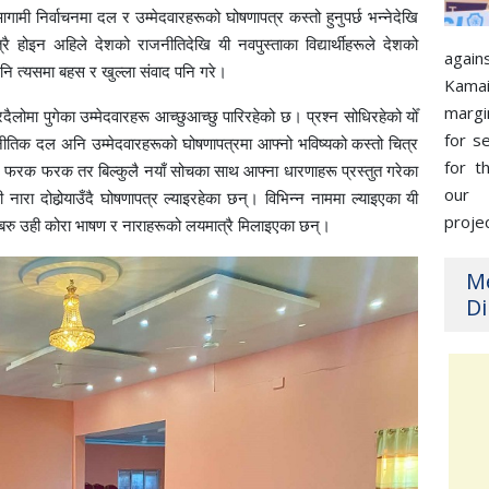
ामी निर्वाचनमा दल र उम्मेदवारहरूको घोषणापत्र कस्तो हुनुपर्छ भन्नेदेखि
्रै होइन अहिले देशको राजनीतिदेखि यी नवपुस्ताका विद्यार्थीहरूले देशको
again
नि त्यसमा बहस र खुल्ला संवाद पनि गरे।
Kama
margi
दैलोमा पुगेका उम्मेदवारहरू आच्छुआच्छु पारिरहेको छ। प्रश्न सोधिरहेको योँ
for s
जनीतिक दल अनि उम्मेदवारहरूको घोषणापत्रमा आफ्नो भविष्यको कस्तो चित्र
for t
यसबारे फरक फरक तर बिल्कुलै नयाँ सोचका साथ आफ्ना धारणाहरू प्रस्तुत गरेका
our
रा दोहोर्‍याउँदै घोषणापत्र ल्याइरहेका छन्। विभिन्न नाममा ल्याइएका यी
proje
बरु उही कोरा भाषण र नाराहरूको लयमात्रै मिलाइएका छन्।
M
Di