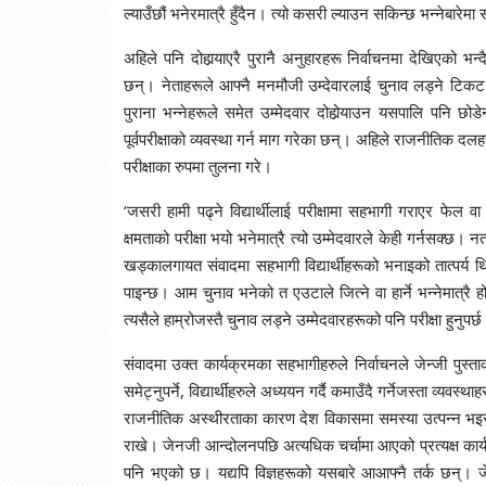
ल्याउँछौं भनेरमात्रै हुँदैन। त्यो कसरी ल्याउन सकिन्छ भन्नेबारेमा स्
अहिले पनि दोहार्‍याएरै पुरानै अनुहारहरू निर्वाचनमा देखिएको भ
छन्। नेताहरूले आफ्नै मनमौजी उम्देवारलाई चुनाव लड्ने टिक
पुराना भन्नेहरूले समेत उम्मेदवार दोहोर्‍याउन यसपालि पनि छो
पूर्वपरीक्षाको व्यवस्था गर्न माग गरेका छन्। अहिले राजनीतिक दल
परीक्षाका रुपमा तुलना गरे।
‘जसरी हामी पढ्ने विद्यार्थीलाई परीक्षामा सहभागी गराएर फेल वा 
क्षमताको परीक्षा भयो भनेमात्रै त्यो उम्मेदवारले केही गर्नसक्छ।
खड्कालगायत संवादमा सहभागी विद्यार्थीहरूको भनाइको तात्पर्य थ
पाइन्छ। आम चुनाव भनेको त एउटाले जित्ने वा हार्ने भन्नेमात्रै 
त्यसैले हाम्रोजस्तै चुनाव लड्ने उम्मेदवारहरूको पनि परीक्षा हुनुपर्छ
संवादमा उक्त कार्यक्रमका सहभागीहरुले निर्वाचनले जेन्जी पुस्
समेट्नुपर्ने, विद्यार्थीहरुले अध्ययन गर्दै कमाउँदै गर्नेजस्ता व्यवस
राजनीतिक अस्थीरताका कारण देश विकासमा समस्या उत्पन्न भइरहेको भ
राखे। जेनजी आन्दोलनपछि अत्यधिक चर्चामा आएको प्रत्यक्ष कार्
पनि भएको छ। यद्यपि विज्ञहरूको यसबारे आआफ्नै तर्क छन्। 