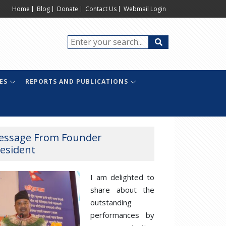
Home
Blog
Donate
Contact Us
Webmail Login
ES
REPORTS AND PUBLICATIONS
essage From Founder
esident
I am delighted to
share about the
outstanding
performances by