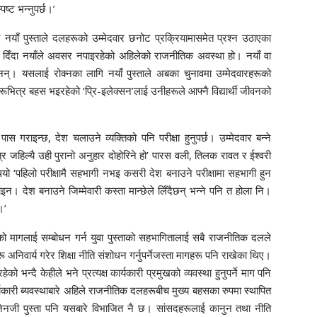
पष्ट भन्नुपर्छ।’
न्दै नयाँ पुस्ताले दलहरूको उम्मेदवार छनोट प्रक्रियामासमेत प्रश्न उठाएका
ट दिँदा नयाँले अवसर नपाइरहेको अहिलेको राजनीतिक अवस्था हो। नयाँ वा
डेनन्। यसलाई रोक्नका लागि नयाँ पुस्ताले अबका चुनावमा उम्मेदवारहरूको
हरूभित्र बहस भइरहेको ‘प्रि-इलेक्सन’लाई उनीहरूले आफ्नै विद्यार्थी जीवनको
पास गराइन्छ, देश चलाउने व्यक्तिको पनि परीक्षा हुनुपर्छ। उम्मेदवार बन्ने
 नत्र जहिल्यै उही पुरानो अनुहार दोहोरिने हो’ पारस वली, तिलक रावत र ईश्वरी
ियो ‘पहिलो परीक्षामै सहभागी नभइ कसरी देश बनाउने परीक्षामा सहभागी हुन
होइन। देश बनाउने जिम्मेवारी कस्ता मान्छेले लिँदैछन् भन्ने पनि त होला नि।
।’
ताको मागलाई सम्बोधन गर्न युवा पुस्ताको सहभागितालाई सबै राजनीतिक दलले
्थाहरू अनिवार्य गरेर शिक्षा नीति संशोधन गर्नुपर्नेजस्ता मागहरू पनि राखेका थिए।
न्दै केहीले भने प्रत्यक्ष कार्यकारी प्रमुखको व्यवस्था हुनुपर्ने माग पनि
यकारी ब्यवस्थाबारे अहिले राजनीतिक दलहरूबीच मुख्य बहसका रुपमा स्थापित
जेनजी पुस्ता पनि यसबारे विभाजित नै छ। सांसदहरूलाई कानुन तथा नीति