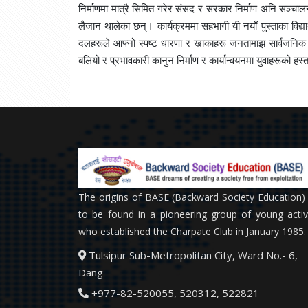
निर्माणमा मात्रै सिमित गरेर संसद र सरकार निर्माण अनि सञ्चाल
लैजान थालेका छन्। कार्यक्रममा सहभागी यी नयाँ पुस्ताका विद्यार
दलहरूले आफ्नो स्पष्ट धारणा र खाकाहरू जनतामाझ सार्वजनिक गर्
बलियो र प्रभावकारी कानुन निर्माण र कार्यान्वयनमा युवाहरूको हस
The origins of BASE (Backward Society Education)
to be found in a pioneering group of young activ
who established the Charpate Club in January 1985.
Tulsipur Sub-Metropolitan City, Ward No.- 6,
Dang
+977-82-520055, 520312, 522821