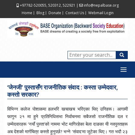
+97782-520055, 520312, 522921
|
info@nepalbase.org
Home
Blog
Donate
Contact Us
Webmail Login
‘जेनजी’ पुस्तासँग राजनीतिक संवाद : कस्ता उम्मेदवार,
कस्तो सरकार?
विभिन्न कलेज पोशाकमा हलभरि खचाखच भरिएका थिए उनिहरू। आगामी
फागुन २१ मा हुने प्रतिनिधिसभा निर्वाचनमा सबैजसो राजनीतिक दल र
उम्मेदवारहरू ‘नयाँ पुस्ता’को नाममा भोट मागिरहेका बेला दाङका यी नवपुस्ताहरू
अब देशको मार्गचित्र कस्तो हुनुपर्छ? भन्ने ‘संवाद’मा जुटेका थिए। गत भदौ २३